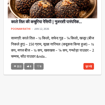
काले तिल की कचुरिया रेसिपी | गुजराती पारंपरिक...
POONAM RATHI
JAN 12, 2026
सामग्री: काले तिल – ½ किलो, सफेद गुड़ – ¼ किलो, खजूर (बीज
निकले हुए) – 150 ग्राम, सूखा नारियल (कद्दूकस किया हुआ) – ½
कप, मगज बीज – ½ कप, खसखस – ¼ कप, गन्थोड़ा पाउडर – 2
चम्मच, सोंठ पाउडर &nda...
212
0
0
पूरा पढ़े