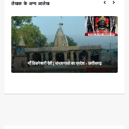
लेखक के अन्य आलेख
आदिशक्ति चंडी माता मन्दिर घुंचापाली | सं
वनाओ का प्रदेश - छत्तीसगढ़
छत्तीसगढ़