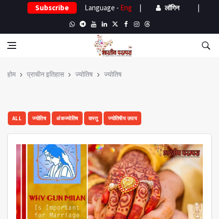
Subscribe
Language -
Eng
|
|
लॉगिन
होम
प्राचीन इतिहास
ज्योतिष
ज्योतिष
ALL
ज्योतिष
अंकज्योतिष
वास्तु
ज्योतिषीय उपाय