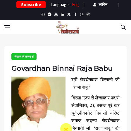
Subscribe
Language -
Eng
|
|
लॉगिन
लेखक की क़लम से
Govardhan Binnai Raja Babu
श्री गोवर्धनदास बिन्नानी जी
'राजा बाबू '
बिरला ग्रुप से लेखाकार पद से
सेवानिवृत, ७६ बसन्त पूरे कर
चुके,बीकानेर निवासी वरिष्ठ
समाज सदस्य गोवर्धनदास
बिन्नानी जी 'राजा बाबू ' की