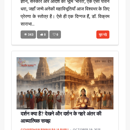
ज्ञान, संस्कार और आदर्श की भूमि 'भारत', एक ऐसी पावन
धरा, जहाँ जन्मे अनेकों महाविभूतियाँ आज विश्वभर के लिए
प्रेरणा के स्तोत्र है। ऐसे ही एक दिग्गज हैं, डॉ. विक्रम
साराभा...
343
0
0
पूरा पढ़े
दर्शन क्या है? देखने और दर्शन के गहरे अंतर की
आध्यात्मिक समझ
GOVARDHAN BINNAI RAJA BABU
OCTOBER 19, 2025