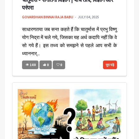
चातुर्मास - सनातनी विज्ञान | पाँच तत्व, विज्ञान और
परंपरा
GOVARDHAN BINNAI RAJA BABU
JULY 04, 2025
साधारणतया जब सन्त कहते हैं कि चातुर्मास में प्रभु विष्णु
योग निद्रा में चले गये, जिसका यह अर्थ कदापि नहीं कि वे
सो गये हैं। इस तथ्य को समझने से पहले आप सभी के
ध्याननार्...
140
0
0
पूरा पढ़े