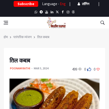
Subscribe
Language -
Eng
|
|
लॉगिन
होम
पारंपरिक व्यंजन
तिल कबाब
तिल कबाब
POONAM RATHI
MAR 5, 2024