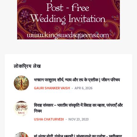
लोकप्रिय लेख
भगवान परशुराम: शौर्य, न्याय और तप के प्रतीक | जीवन परिचय
GAURI SHANKER VAISH
APR 6, 2026
विवाह संस्कार – भारतीय संस्कृति में विवाह का महत्व, परंपराएँ और
नियम
USHA CHATURVEDI
NOV 23, 2023
मां अंगार मोती, गंगरेल धमतरी | संभावनाओ का प्रदेश - छत्तीसगढ़