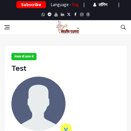
Subscribe
Language -
Eng
|
|
लॉगिन
लेखक की क़लम से
Test