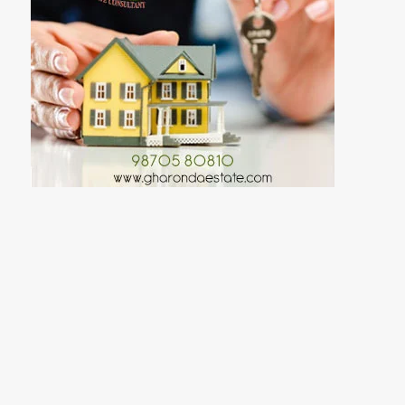
कन्या पूजन
खुशबू
वीर बाल दिवस 26 दिसंबर |
िबजादा जोरावर सिंह और फतेह
रामचरितमानस में हास्य और व्यंग्य:
सिंह की अमर शहादत
तुलसीदास की अनोखी रचनात्मकता