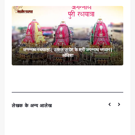
जगन्नाथ रथयात्रा | उत्कल प्रदेश के श्री जगन्नाथ भगवान |
ओडिशा
लेखक के अन्य आलेख