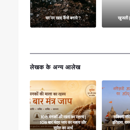
नाये ?
खुजली (Itchy Skin)
शर
लेखक के अन्य आलेख
 रहस्यमयी
108 मनकों की माला का रहस्य |
रुक्मिणी मंद
ेख पास और
108 बार मंत्र जाप का महत्व और
इतिहास, वास
 अनुभव
सुमेरु का अर्थ