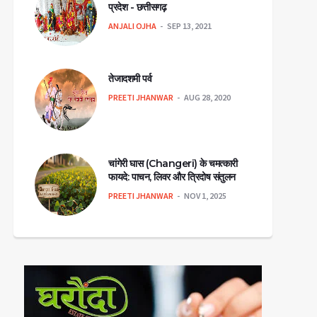
प्रदेश - छत्तीसगढ़
ANJALI OJHA
SEP 13, 2021
मसूड़ों में खून निकलना और सूजन
बालों का झड़ना
आना
तेजादशमी पर्व
PREETI JHANWAR
AUG 28, 2020
चांगेरी घास (Changeri) के चमत्कारी
फायदे: पाचन, लिवर और त्रिदोष संतुलन
PREETI JHANWAR
NOV 1, 2025
लोहड़ी पर्व: ऊर्जा, उल्लास और
क्ष्मी आरती – संपूर्ण लक्ष्मी जी की
कृतज्ञता का लोक उत्सव | Lohri
आरती
Festival Significance