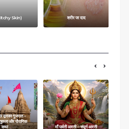
ीर पर दाद
आँखों में जलन और खुजली
िर द्वारका गुजरात –
्तुकला और पौराणिक
मां ल
कथा
माँ पार्वती आरती – संपूर्ण आरती