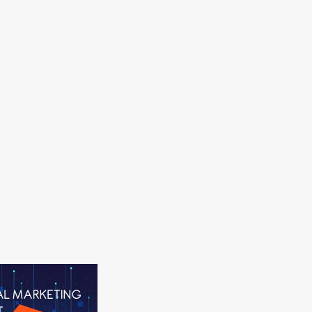
वीर बाल दिवस 26 दिसंबर |
िबजादा जोरावर सिंह और फतेह
रामचरितमानस में हास्य और व्यंग्य:
सिंह की अमर शहादत
तुलसीदास की अनोखी रचनात्मकता