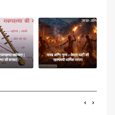
त्य – केदार घाटी की
रावणहत्था | रावणहत्था वाद्ययंत्र |
जाख
 धार्मिक परंपरा
रावणहत्था की बनावट