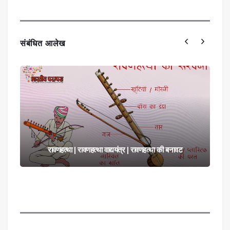
संबंधित आलेख
रावणहत्था | रावणहत्था वाद्ययंत्र | रावणहत्था की बनावट